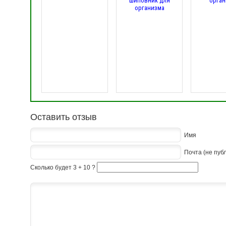
шиповник для
орган
организма
Оставить отзыв
Имя
Почта (не пуб
Сколько будет 3 + 10 ?