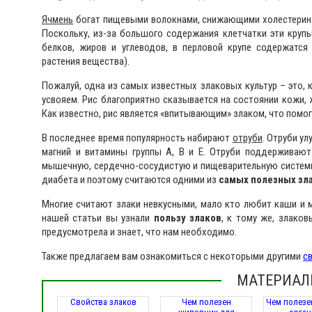
Ячмень
богат пищевыми волокнами, снижающими холестерин. 
Поскольку, из-за большого содержания клетчатки эти круп
белков, жиров и углеводов, в перловой крупе содержатс
растения вещества).
Пожалуй, одна из самых известных злаковых культур – это, 
усвояем. Рис благоприятно сказывается на состоянии кожи,
Как известно, рис является «впитывающим» злаком, что помо
В последнее время популярность набирают
отруби
. Отруби у
магний и витамины группы А, В и Е. Отруби поддерживают
мышечную, сердечно-сосудистую и пищеварительную систем
диабета и поэтому считаются одними из
самых полезных зл
Многие считают злаки невкусными, мало кто любит каши и м
нашей статьи вы узнали
пользу злаков
, к тому же, злако
предусмотрела и знает, что нам необходимо.
Также предлагаем вам ознакомиться с некоторыми другими
с
МАТЕРИАЛ
Свойства злаков
Чем полезен
Чем полезе