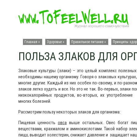
Главная »
Здоровье
»
Правильное питание
»
Принципы здор
ПОЛЬЗА ЗЛАКОВ ДЛЯ ОР
Злаковые культуры (злаки) – это целый комплекс полезных
необходимы нашему организму. Говоря о злаковых культурах, 
многие другие. Каждый из них особен по-своему, и по-разно
злаков легко худеть и все. Но это не так. Во-первых, злаки 
низкокалорийных продуктов, во-вторых, их употребление 
многих болезней.
Рассмотрим пользу некоторых злаков для организма:
Пищевая ценность
овса
выше остальных. Овес богат пи
веществами, крахмалом и аминокислотами. Такой набор эле
пищу, выводит холестерин, снижает давление и защищает наш