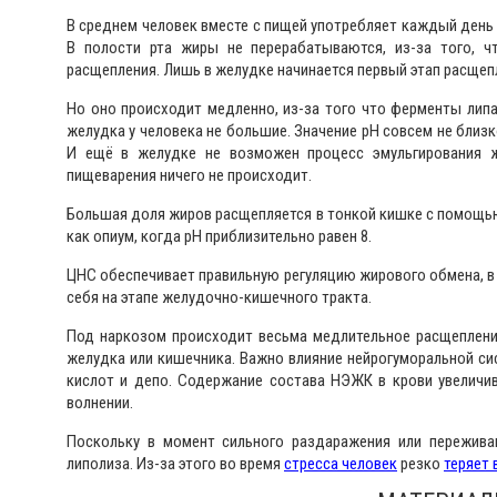
В среднем человек вместе с пищей употребляет каждый день
В полости рта жиры не перерабатываются, из-за того, 
расщепления. Лишь в желудке начинается первый этап расщеп
Но оно происходит медленно, из-за того что ферменты лип
желудка у человека не большие. Значение рН совсем не бли
И ещё в желудке не возможен процесс эмульгирования ж
пищеварения ничего не происходит.
Большая доля жиров расщепляется в тонкой кишке с помощью
как опиум, когда рН приблизительно равен 8.
ЦНС обеспечивает правильную регуляцию жирового обмена, в
себя на этапе желудочно-кишечного тракта.
Под наркозом происходит весьма медлительное расщеплени
желудка или кишечника. Важно влияние нейрогуморальной с
кислот и депо. Содержание состава НЭЖК в крови увеличив
волнении.
Поскольку в момент сильного раздаражения или пережива
липолиза. Из-за этого во время
стресса человек
резко
теряет 