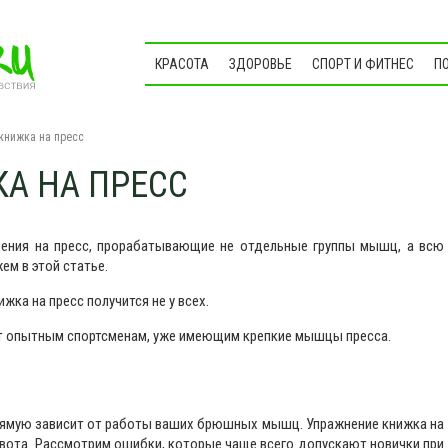
Виды
Облегченный вариант
Сложный вариант
КРАСОТА
ЗДОРОВЬЕ
СПОРТ И ФИТНЕС
П
книжка на пресс
А НА ПРЕСС
ения на пресс, прорабатывающие не отдельные группы мышц, а всю
ем в этой статье.
жка на пресс получится не у всех.
ет опытным спортсменам, уже имеющим крепкие мышцы пресса.
рямую зависит от работы ваших брюшных мышц. Упражнение книжка на
вота. Рассмотрим ошибки, которые чаще всего допускают новички при