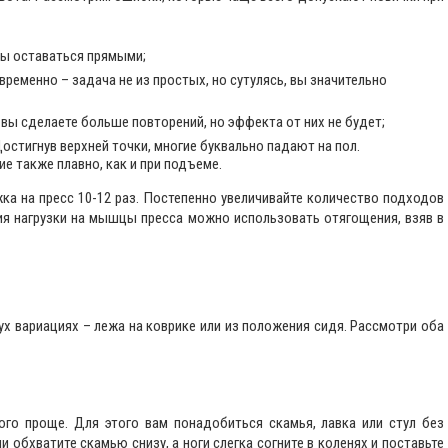
ны оставаться прямыми;
временно – задача не из простых, но сутулясь, вы значительно
вы сделаете больше повторений, но эффекта от них не будет;
остигнув верхней точки, многие буквально падают на пол.
е также плавно, как и при подъеме.
ка на пресс 10-12 раз. Постепенно увеличивайте количество подходов
ния нагрузки на мышцы пресса можно использовать отягощения, взяв в
х вариациях – лежа на коврике или из положения сидя. Рассмотри оба
го проще. Для этого вам понадобиться скамья, лавка или стул без
ми обхватите скамью снизу, а ноги слегка согните в коленях и поставьте