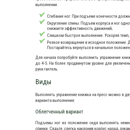
выполнении:
Сгибание ног. При подъеме конечности долж
Округление спины. Подъем корпуса и ног одно
снижаете эффективность движений;
Слишком быстрое выполнение. Ускоряя темп, 
Резкое возвращение в исходное положение. Д
Постарайтесь вернуться в начальное положени
Для начала попробуйте выполнить упражнение книж
до 4-5. На более продвинутом уровне для увеличе
руки гантель.
Виды
Выполнять упражнение книжка на пресс можно в дву
варианта выполнения:
Облегченный вариант
Подъемы ног из положения сидя выполнять немно
спинки. Сядьте, слегка наклонив корпус назад, рука