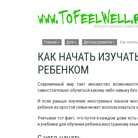
Главная »
Дети
»
Детское развитие
»
Как начать
КАК НАЧАТЬ ИЗУЧАТ
РЕБЕНКОМ
Современный мир таит множество возможносте
самостоятельно обучиться какому-либо навыку без 
И если раньше изучение иностранных языков могл
ребенок из простой семьи может воспользоваться 
Учитывая тот факт, что почти в каждом доме есть
и учебники для обучения ребенка иностранному язык
С чего начать