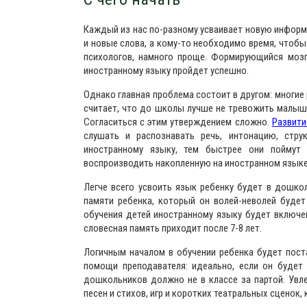
Каждый из нас по-разному усваивает новую информ
и новые слова, а кому-то необходимо время, чтобы
психологов, намного проще. Формирующийся мозг
иностранному языку пройдет успешно.
Однако главная проблема состоит в другом: многие 
считает, что до школы лучше не тревожить малыша
Согласиться с этим утверждением сложно.
Развити
слушать и распознавать речь, интонацию, стру
иностранному языку, тем быстрее они поймут 
воспроизводить накопленную на иностранном язык
Легче всего усвоить язык ребенку будет в дошко
памяти ребенка, который он волей-неволей буде
обучения детей иностранному языку будет включен
словесная память приходит после 7-8 лет.
Логичным началом в обучении ребенка будет пост
помощи преподавателя: идеально, если он будет
дошкольников должно не в классе за партой. Увл
песен и стихов, игр и коротких театральных сценок