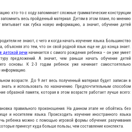
ацию: кто-то с ходу запоминает сложные грамматические конструкции
 запомнить весь пройденный материал. Детям в этом плане, по мнению
 впитывает как губка новую информацию, а значит, обучение детей
родители не знают, с чего и когда начать изучение языка. Большинство
, объясняя это тем, что он свой родной язык еще не до конца знает.
е детской речи
начинается с самого рождения ребенка – он уже умеет
ктуру предложений. А значит, чем раньше начать обучение детей
его основы. К 2-3 годам ребенок уже начинает самостоятельно
е информацию.
льном возрасте. До 9 лет весь полученный материал будет записан в
т знать и использовать по назначению. Предпочтительным способом
ие образной памяти, которая в этом возрасте работает лучше всего:
ановка правильного произношения. На данном этапе не обойтись без
 еще и носителем языка. Происходить изучение иностранного языка
ечь ребенка можно с помощью игровой формы обучения: разучивания
, которые принесут куда больше пользы, чем составление конспекта.